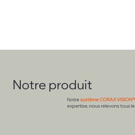
Notre produit
Notre
système CORAX VISION
expertise, nous relevons tous le