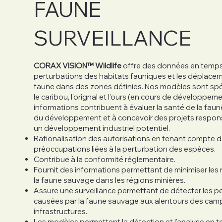
FAUNE
SURVEILLANCE
CORAX VISION™ Wildlife
offre des données en temps 
perturbations des habitats fauniques et les déplacem
faune dans des zones définies. Nos modèles sont spé
le caribou, l'orignal et l'ours (en cours de développem
informations contribuent à évaluer la santé de la faun
du développement et à concevoir des projets respon
un développement industriel potentiel.
Rationalisation des autorisations en tenant compte 
préoccupations liées à la perturbation des espèces.
Contribue à la conformité réglementaire.
Fournit des informations permettant de minimiser les 
la faune sauvage dans les régions minières.
Assure une surveillance permettant de détecter les p
causées par la faune sauvage aux alentours des cam
infrastructures.
Les modèles permettent la détection et l'analyse en t