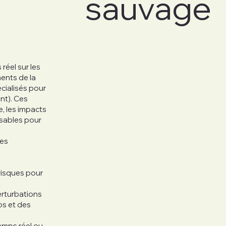
sauvage
réel sur les
ents de la
cialisés pour
ent). Ces
e, les impacts
sables pour
des
risques pour
erturbations
ps et des
emps réel ou